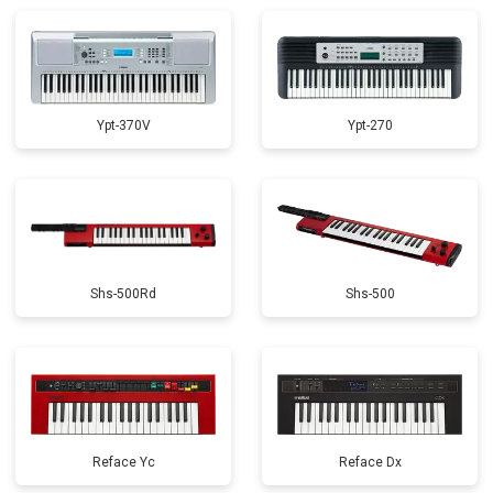
Замена стоковых потенциометров
от 2000 ₽
Заказать
Ypt-370V
Ypt-270
Shs-500Rd
Shs-500
Reface Yc
Reface Dx