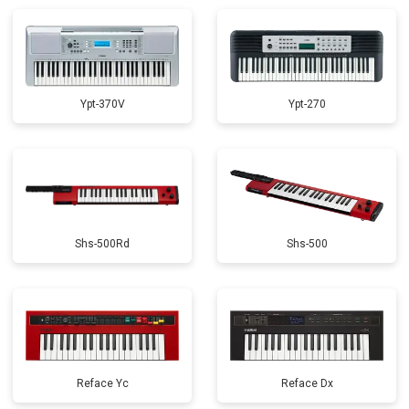
Замена стоковых потенциометров
от 2000 ₽
Заказать
Ypt-370V
Ypt-270
Shs-500Rd
Shs-500
Reface Yc
Reface Dx