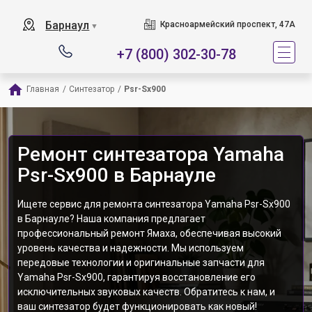
Барнаул
Красноармейский проспект, 47А
▼
+7 (800) 302-30-78
Главная
/
Синтезатор
/
Psr-Sx900
Ремонт синтезатора Yamaha
Psr-Sx900 в Барнауле
Ищете сервис для ремонта синтезатора Yamaha Psr-Sx900
в Барнауле? Наша компания предлагает
профессиональный ремонт Ямаха, обеспечивая высокий
уровень качества и надежности. Мы используем
передовые технологии и оригинальные запчасти для
Yamaha Psr-Sx900, гарантируя восстановление его
исключительных звуковых качеств. Обратитесь к нам, и
ваш синтезатор будет функционировать как новый!