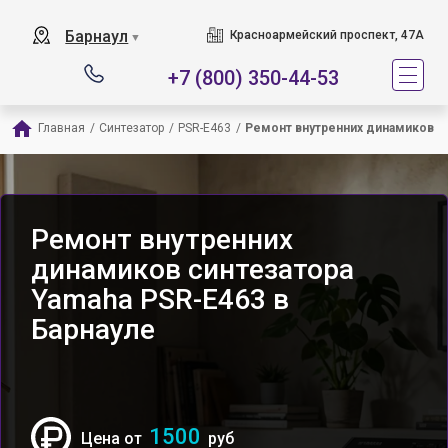
Барнаул
Красноармейский проспект, 47А
▼
+7 (800) 350-44-53
Главная
/
Синтезатор
/
PSR-E463
/
Ремонт внутренних динамиков
Ремонт внутренних
динамиков синтезатора
Yamaha PSR-E463 в
Барнауле
1500
Цена от
руб