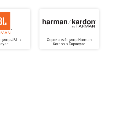
центр JBL в
Сервисный центр Harman
Сервисный ц
науле
Kardon в Барнауле
Бар