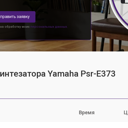
править заявку
 на обработку моих
персональных данных.
синтезатора Yamaha Psr-E373
Время
Ц