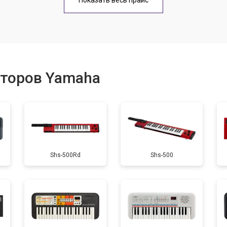
Показать весь прайс
еханизма клавиш
от 60 мин
о
еханизма клавиш
от 40 мин
о
аторов Yamaha
от 60 мин
о
от 40 мин
о
Shs-500Rd
Shs-500
от 60 мин
о
от 40 мин
о