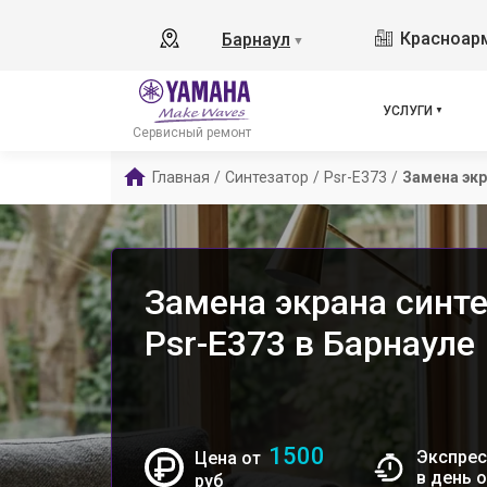
Красноарм
Барнаул
▼
УСЛУГИ
Сервисный ремонт
Главная
/
Синтезатор
/
Psr-E373
/
Замена эк
Замена экрана синт
Psr-E373 в Барнауле
1500
Экспрес
Цена от
в день 
руб