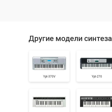
Замена токопроводящих резинок м
Чистка токопроводящих резинок м
Другие модели синтез
Ремонт механизма клавиш
Чистка клавиатуры
Ypt-370V
Ypt-270
Ремонт клавиш
Замена клавиш и уплотнителей