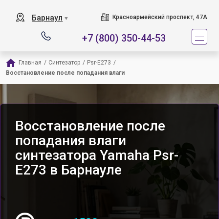
Барнаул
Красноармейский проспект, 47А
▼
+7 (800) 350-44-53
Главная
/
Синтезатор
/
Psr-E273
/
Восстановление после попадания влаги
Восстановление после
попадания влаги
синтезатора Yamaha Psr-
E273 в Барнауле