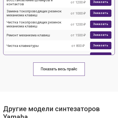
Восстановление шлейфов и
от 1200 ₽
Заказать
контактов
Замена токопроводящих резинок
от 1000 ₽
Заказать
механизма клавиш
Чистка токопроводящих резинок
от 1200 ₽
Заказать
механизма клавиш
Ремонт механизма клавиш
от 1500 ₽
Заказать
Чистка клавиатуры
от 800 ₽
Заказать
Ремонт клавиш
от 1500 ₽
Заказать
Замена клавиш и уплотнителей
от 1000 ₽
Заказать
Показать весь прайс
Чистка и профилактика
от 1200 ₽
Заказать
внутрикорпусная
Ремонт корпусных элементов
от 1800 ₽
Заказать
Прошивка (Обновление ПО)
от 1000 ₽
Заказать
Другие модели синтезаторов
Замена экрана
от 1500 ₽
Заказать
Yamaha