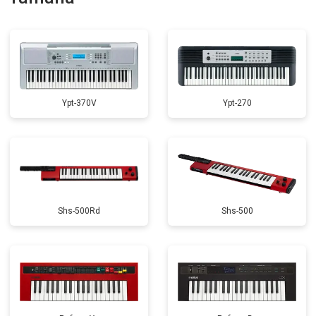
Замена экрана
от 1500 ₽
Заказать
Ypt-370V
Ypt-270
Shs-500Rd
Shs-500