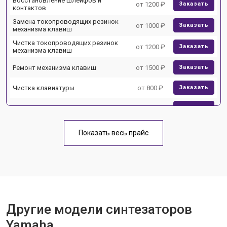
Восстановление шлейфов и
от 1200 ₽
Заказать
контактов
Замена токопроводящих резинок
от 1000 ₽
Заказать
механизма клавиш
Чистка токопроводящих резинок
от 1200 ₽
Заказать
механизма клавиш
Ремонт механизма клавиш
от 1500 ₽
Заказать
Чистка клавиатуры
от 800 ₽
Заказать
Ремонт клавиш
от 1500 ₽
Заказать
Замена клавиш и уплотнителей
от 1000 ₽
Заказать
Показать весь прайс
Чистка и профилактика
от 1200 ₽
Заказать
внутрикорпусная
Ремонт корпусных элементов
от 1800 ₽
Заказать
Восстановление после попадания
от 1500 ₽
Заказать
влаги
Другие модели синтезаторов
Прошивка (Обновление ПО)
от 1000 ₽
Заказать
Yamaha