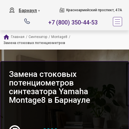
Барнаул
Красноармейский проспект, 47А
▼
+7 (800) 350-44-53
Главная
/
Синтезатор
/
Montage8
/
Замена стоковых потенциометров
Замена стоковых
потенциометров
синтезатора Yamaha
Montage8 в Барнауле