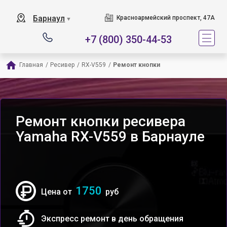
Барнаул
Красноармейский проспект, 47А
▼
+7 (800) 350-44-53
Главная
/
Ресивер
/
RX-V559
/
Ремонт кнопки
Ремонт кнопки ресивера
Yamaha RX-V559 в Барнауле
1750
Цена от
руб
Экспресс ремонт в день обращения